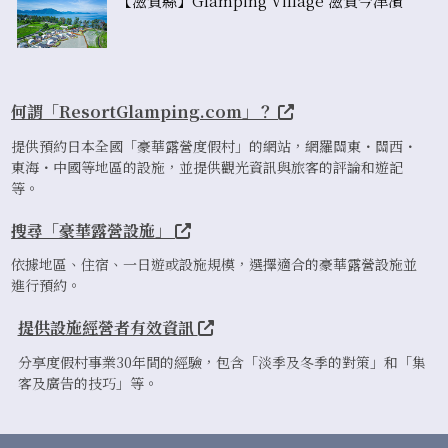
【滋賀縣】Glamping Village 滋賀今津濱
何謂「ResortGlamping.com」？
提供預約日本全國「豪華露營度假村」的網站，網羅關東・關西・
東海・中國等地區的設施，並提供觀光資訊與旅客的評論和遊記
等。
搜尋「豪華露營設施」
依據地區、住宿、一日遊或設施規模，選擇適合的豪華露營設施並
進行預約。
提供設施經營者有效資訊
分享度假村事業30年間的經驗，包含「淡季及冬季的對策」和「集
客及廣告的技巧」等。